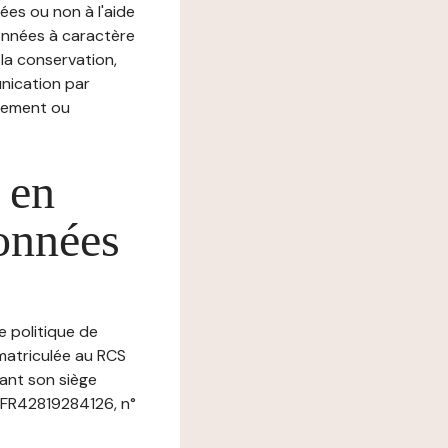
ées ou non à l'aide
nnées à caractère
, la conservation,
munication par
chement ou
 en
données
e politique de
matriculée au RCS
ant son siège
FR42819284126, n°