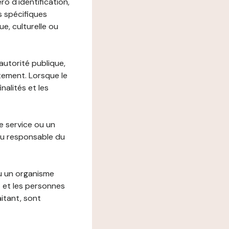
o d'identification,
s spécifiques
e, culturelle ou
autorité publique,
itement. Lorsque le
alités et les
le service ou un
du responsable du
ou un organisme
t et les personnes
itant, sont