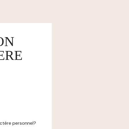
ON
ERE
actère personnel?