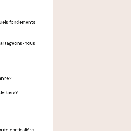
 quels fondements
 partageons-nous
éenne?
de tiers?
te particulière.