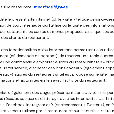
 sur le restaurant,
mentions légales
.
ite le présent site internet (cf. le « site » tel que défini ci-de
ion de tout internaute qui l’utilise ou le visite des informati
é du restaurant, les cartes et menus proposés, ainsi que ses a
r des clients du restaurant.
 des fonctionnalités et/ou informations permettant aux utilis
urant (cf. demande de contact), de réserver une table auprès
à une commande à emporter auprès du restaurant (en « click a
 un tel service, d'acheter des bons cadeaux (également appe
aux ») auprès du restaurant si tel est proposé sur le site, m
mations et actualités en lien avec l'activité du restaurant.
nistre également des pages présentant son activité et lui pe
s réseaux sociaux et d'interagir avec les internautes par l'in
le, Facebook, Instagram et X (anciennement « Twitter »), en 
ectivement utilisés par le restaurant et sur lesquels le resta