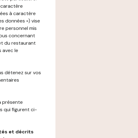
 caractère
nées à caractère
des données ») vise
re personnel mis
vous concernant
net du restaurant
s avec le
us détenez sur vos
mentaires
a présente
 qui figurent ci-
és et décrits