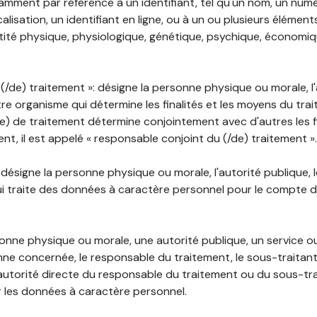
mment par référence à un identifiant, tel qu'un nom, un numér
lisation, un identifiant en ligne, ou à un ou plusieurs élément
tité physique, physiologique, génétique, psychique, économiqu
(/de) traitement »: désigne la personne physique ou morale, l'
tre organisme qui détermine les finalités et les moyens du tra
) de traitement détermine conjointement avec d'autres les fin
t, il est appelé « responsable conjoint du (/de) traitement ».
: désigne la personne physique ou morale, l'autorité publique, 
i traite des données à caractère personnel pour le compte 
rsonne physique ou morale, une autorité publique, un service 
nne concernée, le responsable du traitement, le sous-traitan
'autorité directe du responsable du traitement ou du sous-tra
r les données à caractère personnel.