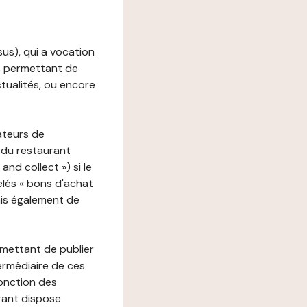
ssus), qui a vocation
ons permettant de
ctualités, ou encore
ateurs de
 du restaurant
nd collect ») si le
lés « bons d'achat
ais également de
rmettant de publier
termédiaire de ces
fonction des
urant dispose