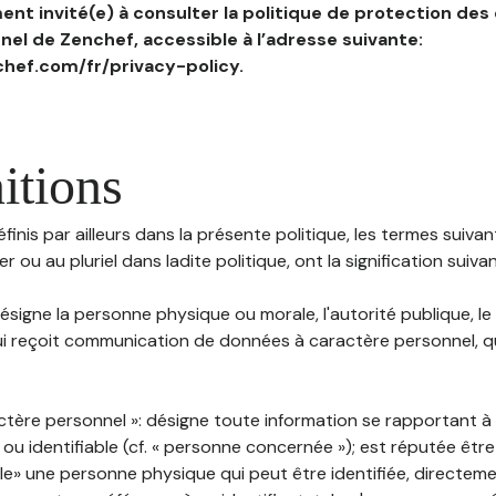
nt invité(e) à consulter la politique de protection des
el de Zenchef, accessible à l’adresse suivante:
hef.com/fr/privacy-policy.
itions
inis par ailleurs dans la présente politique, les termes suivant
r ou au pluriel dans ladite politique, ont la signification suiva
 désigne la personne physique ou morale, l'autorité publique, le
i reçoit communication de données à caractère personnel, qu'
ctère personnel »: désigne toute information se rapportant 
 ou identifiable (cf. « personne concernée »); est réputée êt
ble» une personne physique qui peut être identifiée, directem