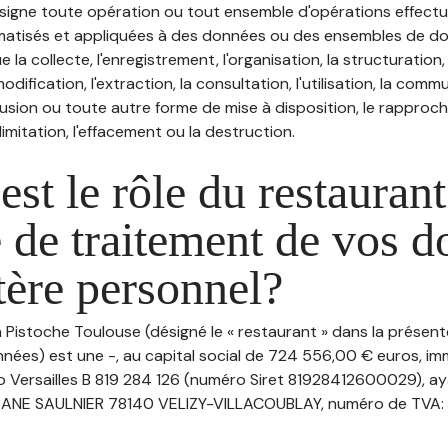
désigne toute opération ou tout ensemble d'opérations effectu
atisés et appliquées à des données ou des ensembles de do
e la collecte, l'enregistrement, l'organisation, la structuration
odification, l'extraction, la consultation, l'utilisation, la com
ffusion ou toute autre forme de mise à disposition, le rappro
 limitation, l'effacement ou la destruction.
est le rôle du restaurant
 de traitement de vos 
tère personnel?
a Pistoche Toulouse (désigné le « restaurant » dans la présent
nées) est une -, au capital social de 724 556,00 € euros, im
o Versailles B 819 284 126 (numéro Siret 81928412600029), ay
RANE SAULNIER 78140 VELIZY-VILLACOUBLAY, numéro de TVA: 