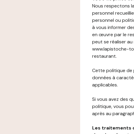
Nous respectons la
personnel recueilli
personnel ou politi
à vous informer de
en œuvre par le re
peut se réaliser au
www.lapistoche-toul
restaurant.
Cette politique de
données à caractèr
applicables.
Si vous avez des 
politique, vous po
après au paragraph
Les traitements 