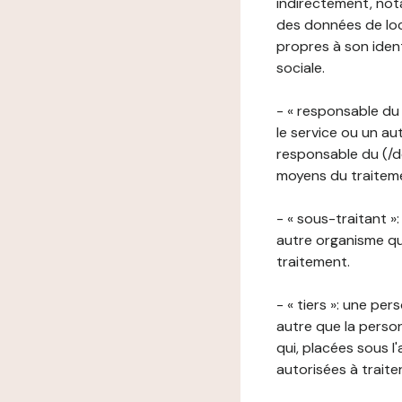
indirectement, nota
des données de loca
propres à son iden
sociale.
- « responsable du 
le service ou un au
responsable du (/de
moyens du traitemen
- « sous-traitant »
autre organisme qu
traitement.
- « tiers »: une pe
autre que la perso
qui, placées sous l
autorisées à traite