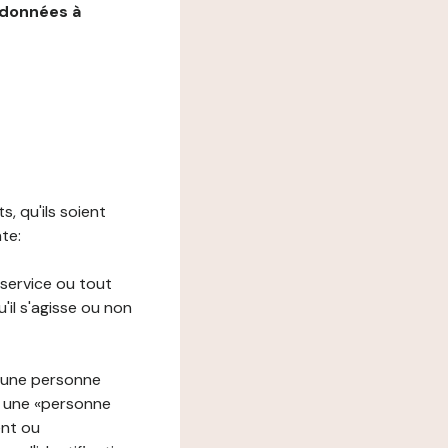
 données à
s, qu'ils soient
nte:
 service ou tout
il s'agisse ou non
à une personne
re une «personne
ent ou