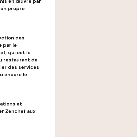
mis en œuvre par
son propre
ection des
 par le
f, qui est le
au restaurant de
ier des services
ou encore le
gations et
ter Zenchef aux