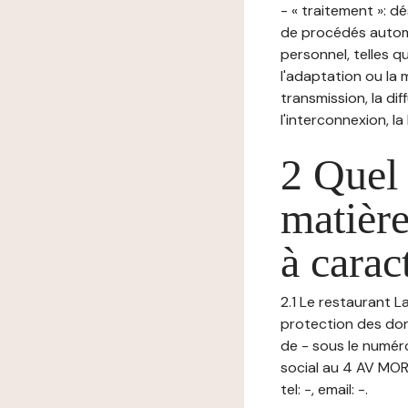
- « traitement »: 
de procédés autom
personnel, telles qu
l'adaptation ou la m
transmission, la di
l'interconnexion, la
2 Quel 
matière
à carac
2.1 Le restaurant L
protection des don
de - sous le numér
social au 4 AV MO
tel: -, email: -.