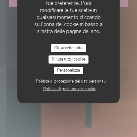
PRENOTA
tue preferenze. Puoi
modificare le tue scelte in
qualsiasi momento cliccando
sull'icona del cookie in basso a
sinistra delle pagine del sito.
Ok, accetta tutto
Rifiuta tutti i cookie
Personalizza
Politica di protezione dei dati personali
Politica di gestione dei cookie