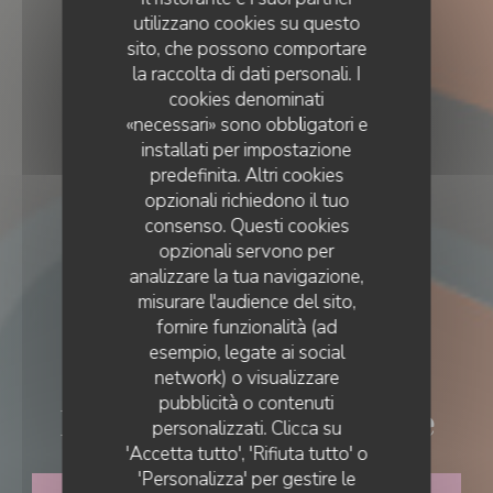
utilizzano cookies su questo
sito, che possono comportare
la raccolta di dati personali. I
cookies denominati
«necessari» sono obbligatori e
installati per impostazione
predefinita. Altri cookies
opzionali richiedono il tuo
consenso. Questi cookies
opzionali servono per
analizzare la tua navigazione,
misurare l'audience del sito,
fornire funzionalità (ad
esempio, legate ai social
TERRASSE GUINGUETTE
•
BLAGNAC
network) o visualizzare
pubblicità o contenuti
La Pistoche Toulouse
personalizzati. Clicca su
'Accetta tutto', 'Rifiuta tutto' o
'Personalizza' per gestire le