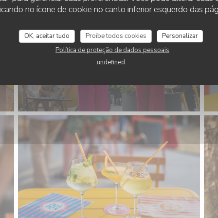
cando no ícone de cookie no canto inferior esquerdo das pági
OK, aceitar tudo
Proíbe todos cookies
Personalizar
Política de proteção de dados pessoais
undefined