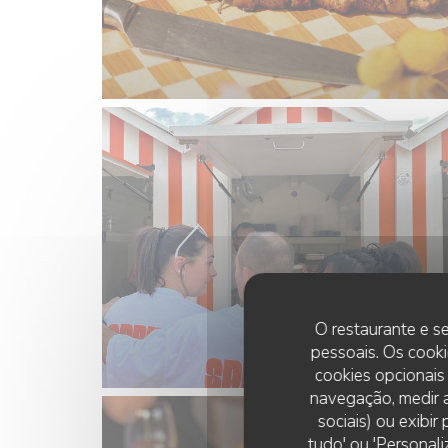
O restaurante e se
pessoais. Os cooki
cookies opcionais
navegação, medir a
sociais) ou exibi
tudo' ou 'Personali