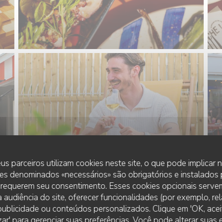
us parceiros utilizam cookies neste site, o que pode implicar
es denominados «necessários» são obrigatórios e instalados
 requerem seu consentimento. Esses cookies opcionais servem
 audiência do site, oferecer funcionalidades (por exemplo, re
r publicidade ou conteúdos personalizados. Clique em 'OK, aceit
zar' para gerenciar suas preferências. Você pode alterar suas