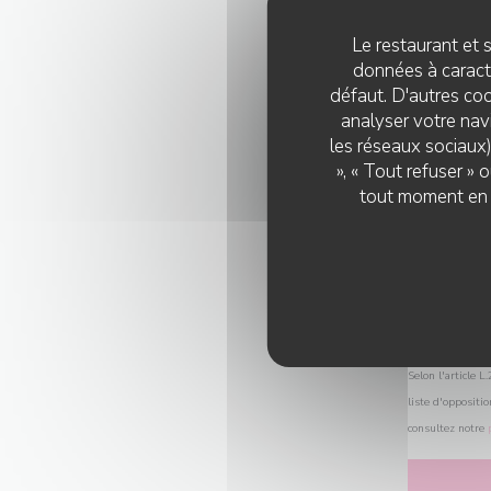
Le restaurant et s
données à caractè
défaut. D'autres coo
analyser votre navi
les réseaux sociaux)
», « Tout refuser »
tout moment en c
Selon l'article 
liste d'oppositi
consultez notre