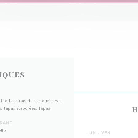
IQUES
Produits frais du sud ouest, Fait
is, Tapas élaborées, Tapas
H
URANT
tte
LUN
-
VEN