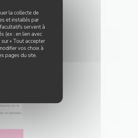
quer la collecte de
s et installés par
facultatifs servent à
s (ex : en lien avec
z sur « Tout accepter
modifier vos choix à
es pages du site.
nscrire sur la
 de vos données,