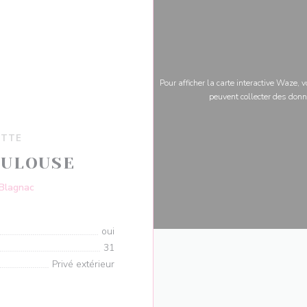
Pour afficher la carte interactive Waze,
peuvent collecter des donn
ETTE
OULOUSE
((ouvre une nouvelle fenêtre))
 Blagnac
oui
31
Privé extérieur