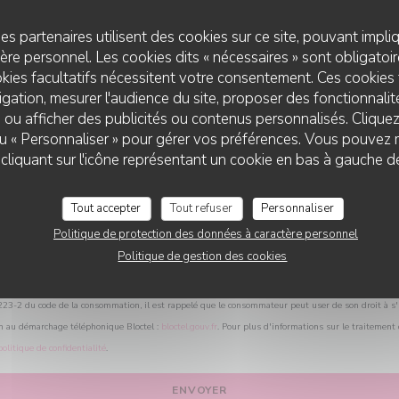
Vous désirez nous contacter ?
Remplissez le formulaire ci-dessous !
es partenaires utilisent des cookies sur ce site, pouvant impli
re personnel. Les cookies dits « nécessaires » sont obligatoire
kies facultatifs nécessitent votre consentement. Ces cookies 
gation, mesurer l'audience du site, proposer des fonctionnalité
 ou afficher des publicités ou contenus personnalisés. Clique
 ou « Personnaliser » pour gérer vos préférences. Vous pouvez 
liquant sur l'icône représentant un cookie en bas à gauche d
Tout accepter
Tout refuser
Personnaliser
Politique de protection des données à caractère personnel
Politique de gestion des cookies
L.223-2 du code de la consommation, il est rappelé que le consommateur peut user de son droit à s'i
on au démarchage téléphonique Bloctel :
bloctel.gouv.fr
. Pour plus d'informations sur le traitement
politique de confidentialité
.