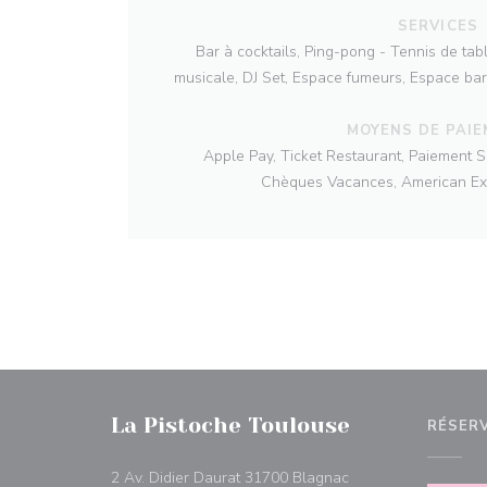
SERVICES
Bar à cocktails, Ping-pong - Tennis de tab
musicale, DJ Set, Espace fumeurs, Espace bar 
MOYENS DE PAI
Apple Pay, Ticket Restaurant, Paiement S
Chèques Vacances, American Ex
La Pistoche Toulouse
RÉSER
((ouvre une nouvelle
2 Av. Didier Daurat 31700 Blagnac