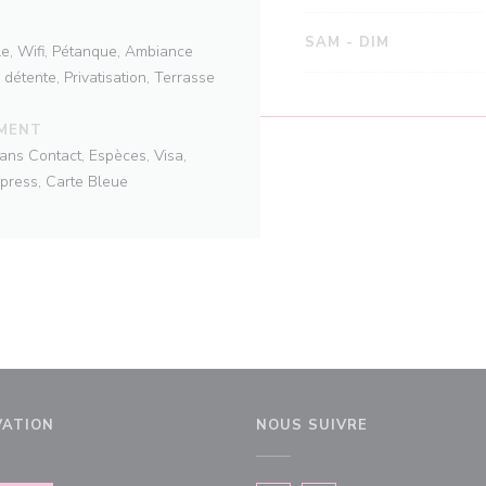
SAM
-
DIM
le, Wifi, Pétanque, Ambiance
détente, Privatisation, Terrasse
EMENT
ans Contact, Espèces, Visa,
press, Carte Bleue
VATION
NOUS SUIVRE
 fenêtre))